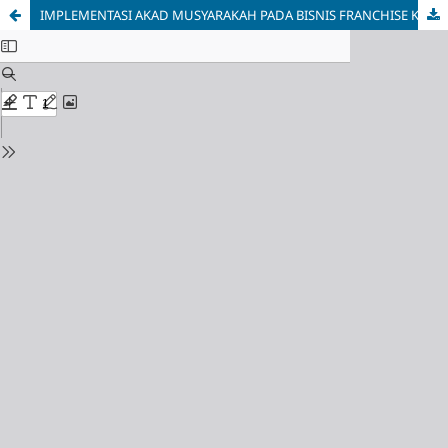
IMPLEMENTASI AKAD MUSYARAKAH PADA BISNIS FRANCHISE KOPI JANJI JIWA DI FOOD COURT “HAURGEULIS PUNYA CERITA”