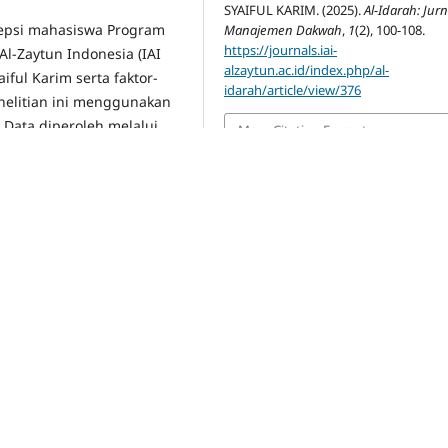
SYAIFUL KARIM. (2025).
Al-Idarah: Jurn
sepsi mahasiswa Program
Manajemen Dakwah
,
1
(2), 100-108.
https://journals.iai-
l-Zaytun Indonesia (IAI
alzaytun.ac.id/index.php/al-
ful Karim serta faktor-
idarah/article/view/376
nelitian ini menggunakan
 Data diperoleh melalui
More Citation Formats
dap mahasiswa
nalisis data dilakukan
dan penarikan kesimpulan,
si. Hasil penelitian
i positif terhadap
 Karim. Metode dakwah
a pendekatan yang
wah mudah dipahami dan
elalui media sosial
n efektif, khususnya di
pengaruhi oleh faktor
ahaman keagamaan, serta
er pesan, dan media