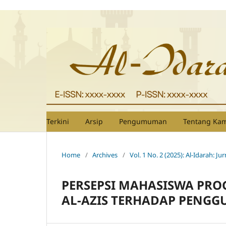
kampungbet
Terkini
Arsip
Pengumuman
Tentang Ka
Home
/
Archives
/
Vol. 1 No. 2 (2025): Al-Idarah:
PERSEPSI MAHASISWA PRO
AL-AZIS TERHADAP PENG