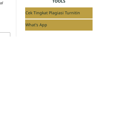
TOOLS
al
Cek Tingkat Plagiasi Turnitin
What's App
Language
العربية
English
Indonesia
Information
For Readers
For Authors