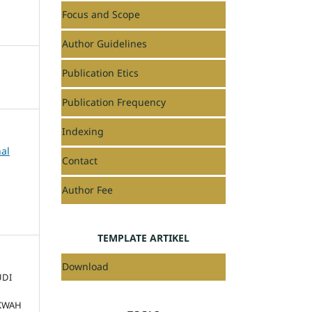
Focus and Scope
Author Guidelines
Publication Etics
Publication Frequency
Indexing
nal
Contact
Author Fee
TEMPLATE ARTIKEL
Download
UDI
KWAH