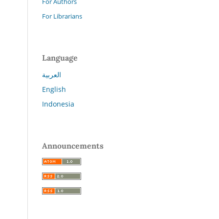
For Authors
For Librarians
Language
العربية
English
Indonesia
Announcements