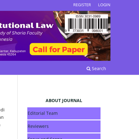
REGISTER
LOGIN
Search
ABOUT JOURNAL
udi
Editorial Team
an
n
Reviewers