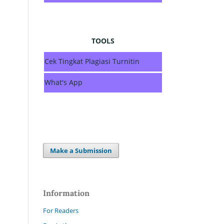
TOOLS
Cek Tingkat Plagiasi Turnitin
What's App
Make a Submission
Information
For Readers