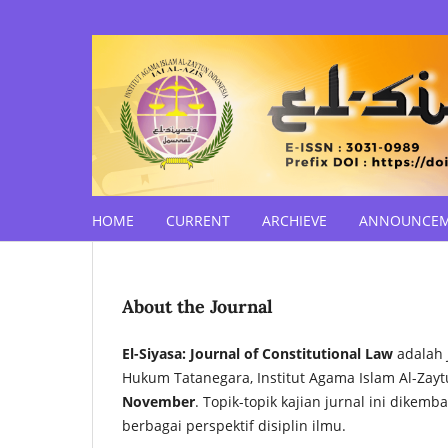
HOME
CURRENT
ARCHIEVE
ANNOUNCE
About the Journal
El-Siyasa: Journal of Constitutional Law
adalah J
Hukum Tatanegara, Institut Agama Islam Al-Zayt
November
. Topik-topik kajian jurnal ini dik
berbagai perspektif disiplin ilmu.