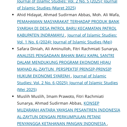
Journal of Islamic Studies: Vol. 2 No. 5 (2025): Journal
of Islamic Studies (Maret 2025)
Ahid Hidayat, Ahmad Sudirman Abbas, Moh. Ali Wafa,
PEMAHAMAN MASYARAKAT TERHADAP PRODUK BANK
SYARIAH DI DESA PATROL BARU KECAMATAN PATROL
KABUPATEN INDRAMAYU
,
Journal of Islamic Studies:
Vol. 1 No. 6 (2024): Journal of Islamic Studies (Mei)
Safara Diniah, Ali Aminulloh, Fitri Rachmiati Sunarya,
ANALISIS PENGADAAN BAHAN BAKU KAPAL SANTRI
DALAM MENDUKUNG PROGRAM EKONOMI HIJAU
MA’HAD AL-ZAYTUN PERSPEKTIF PRINSIP-PRINSIP
HUKUM EKONOMI SYARI’AH
,
Journal of Islamic
Studies: Vol. 2 No. 6 (2025): Journal of Islamic Studies
(Mei 2025)
Muslih Muslih, Imam Prawoto, Fitri Rachmiati
Sunarya, Ahmad Sudirman Abbas,
KONSEP
MUZARA’AH ANTARA YAYASAN PESANTREN INDONESIA
AL-ZAYTUN DENGAN PERKUMPULAN PETANI
PENYANGGA KETAHANAN PANGAN INDONESIA
,