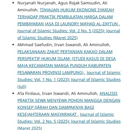
Nurjanah Nurjanah, Agus Rojak Samsudin, Ali
Aminulloh,
TINJAUAN HUKUM EKONOMI SYARIAH
TERHADAP PRAKTIK PEMBULATAN HARGA DALAM
PEMBAYARAN JASA DI LAUNDRY MA’HAD AL-ZAYTUN
,
Journal of Islamic Studies: Vol. 2 No. 5 (2025): Journal
of Islamic Studies (Maret 2025)
Akhmad Saefudin, Irvan Iswandi, Ali Aminulloh,
PELAKSANAAN ZAKAT PERTANIAN KAKAO DALAM
PERSPEKTIF HUKUM ISLAM: (STUDI KASUS DI DESA
MAJA KECAMATAN MARGA PUNDUH KABUPATEN
PESAWARAN PROVINSI LAMPUNG)
,
Journal of Islamic
Studies: Vol. 1 No. 1 (2023): Journal of Islamic Studies
(Juli)
A'la Firdaus, Irvan Iswandi, Ali Aminulloh,
ANALISIS
PRAKTIK SEWA MENYEWA POHON MANGGA DENGAN
KONSEP IJĀRAH DAN DAMPAKNYA BAGI
KESEJAHTERAAN MASYARAKAT
,
Journal of Islamic
Studies: Vol. 2 No. 5 (2025): Journal of Islamic Studies
(Maret 2025)